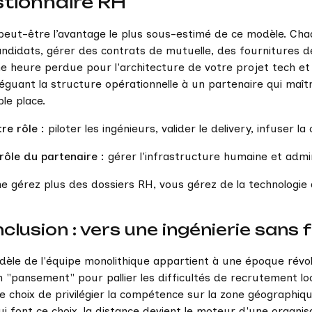
tionnaire RH
 peut-être l’avantage le plus sous-estimé de ce modèle. Ch
andidats, gérer des contrats de mutuelle, des fournitures
e heure perdue pour l'architecture de votre projet tech et l
éguant la structure opérationnelle à un partenaire qui maîtri
ble place.
re rôle :
piloter les ingénieurs, valider le delivery, infuser la
 rôle du partenaire :
gérer l'infrastructure humaine et admin
e gérez plus des dossiers RH, vous gérez de la technologie 
clusion : vers une ingénierie sans 
èle de l'équipe monolithique appartient à une époque révolu
 "pansement" pour pallier les difficultés de recrutement loc
le choix de privilégier la compétence sur la zone géographiqu
i font ce choix, la distance devient le moteur d'une organisa