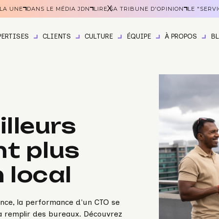
X
 LA UNE
DANS LE MÉDIA JDN
LIRE SA TRIBUNE D'OPINION
LE "SERV
PERTISES
CLIENTS
CULTURE
ÉQUIPE
À PROPOS
B
illeurs
t plus
 local
nce, la performance d'un CTO se
 à remplir des bureaux. Découvrez