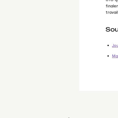
finale
travai
So
Jou
Ma