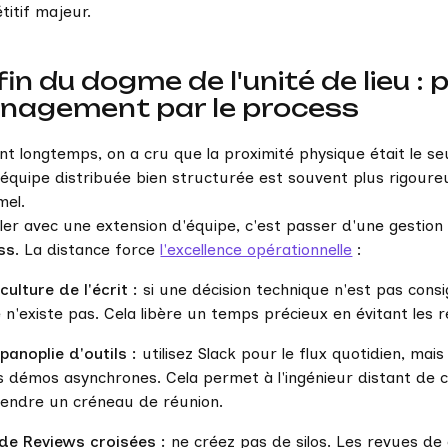
itif majeur.
fin du dogme de l'unité de lieu :
nagement par le process
t longtemps, on a cru que la proximité physique était le seu
équipe distribuée bien structurée est souvent plus rigoure
mel.
ller avec une extension d'équipe, c'est passer d'une gestion
ss
. La distance force
l'excellence opérationnelle
:
culture de l'écrit :
si une décision technique n'est pas consign
e n'existe pas. Cela libère un temps précieux en évitant les r
panoplie d'outils :
utilisez Slack pour le flux quotidien, mai
s démos asynchrones. Cela permet à l'ingénieur distant de
tendre un créneau de réunion.
de Reviews croisées :
ne créez pas de silos. Les revues de c