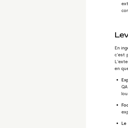
ex
co
Lev
En ing
c'est
L'ext
en qu
Ex
QA
lo
Fo
ex
Le