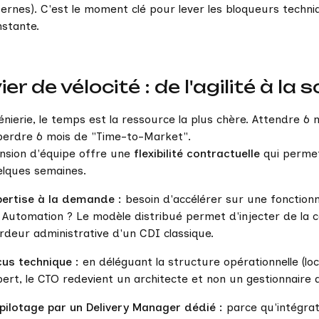
ternes). C'est le moment clé pour lever les bloqueurs techni
nstante.
ier de vélocité : de l'agilité à la s
énierie, le temps est la ressource la plus chère. Attendre 6
 perdre 6 mois de "Time-to-Market".
ension d'équipe offre une
flexibilité contractuelle
qui permet
elques semaines.
pertise à la demande :
besoin d'accélérer sur une fonctionna
 Automation ? Le modèle distribué permet d'injecter de la
urdeur administrative d'un CDI classique.
cus technique :
en déléguant la structure opérationnelle (loc
pert, le CTO redevient un architecte et non un gestionnaire 
 pilotage par un Delivery Manager dédié :
parce qu'intégrat