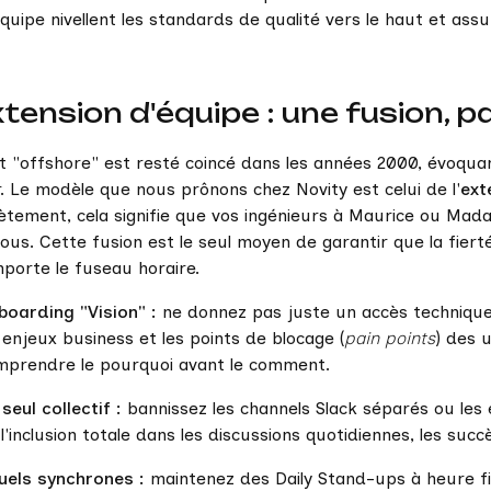
quipe nivellent les standards de qualité vers le haut et ass
xtension d'équipe : une fusion, 
t "offshore" est resté coincé dans les années 2000, évoqu
. Le modèle que nous prônons chez Novity est celui de l'
ext
tement, cela signifie que vos ingénieurs à Maurice ou Mada
ous. Cette fusion est le seul moyen de garantir que la fiert
porte le fuseau horaire.
boarding "Vision" :
ne donnez pas juste un accès technique
 enjeux business et les points de blocage (
pain points
) des u
mprendre le pourquoi avant le comment.
seul collectif :
bannissez les channels Slack séparés ou les e
 l'inclusion totale dans les discussions quotidiennes, les s
tuels synchrones :
maintenez des Daily Stand-ups à heure fix