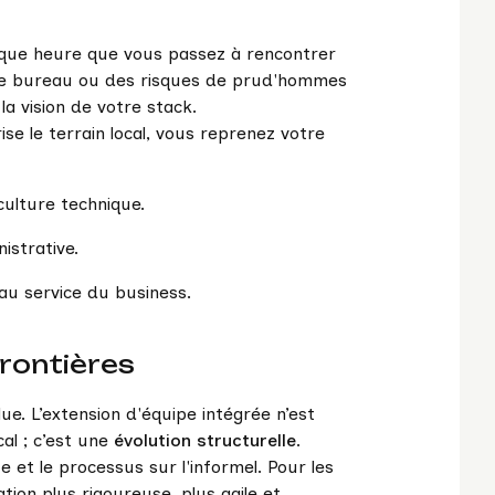
aque heure que vous passez à rencontrer
 de bureau ou des risques de prud'hommes
a vision de votre stack.
se le terrain local, vous reprenez votre
 culture technique.
istrative.
au service du business.
frontières
e. L’extension d'équipe intégrée n’est
al ; c’est une
évolution structurelle
.
e et le processus sur l'informel. Pour les
tion plus rigoureuse, plus agile et,