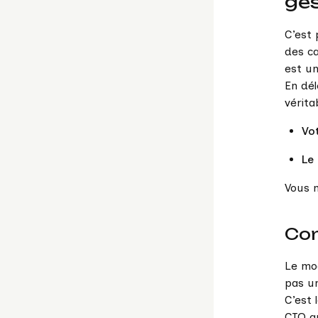
ges
C’est
des c
est un
En dél
vérita
Vot
Le
Vous n
Con
Le mod
pas un
C’est 
CTO qu