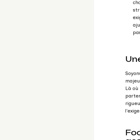
ch
str
exi
aj
pa
Un
Soyons
majeu
Là où 
parte
rigueu
l'exig
Foc