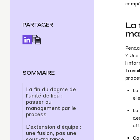
compét
La 
PARTAGER
ma
Pendan
? Une 
l'infor
Travai
SOMMAIRE
proce
La fin du dogme de
La 
l'unité de lieu :
ell
passer au
management par le
La 
process
de
at
L'extension d'équipe :
une fusion, pas une
Co
sous-traitance