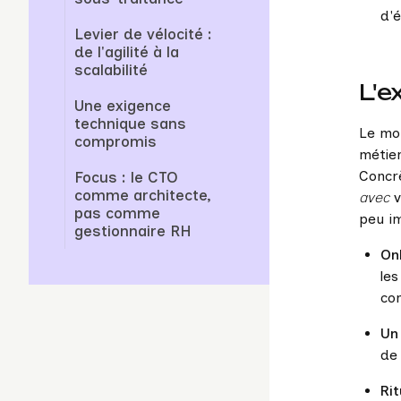
d'é
Levier de vélocité :
de l'agilité à la
scalabilité
L'e
Une exigence
technique sans
Le mo
compromis
métier
Concrè
Focus : le CTO
comme architecte,
avec
v
pas comme
peu im
gestionnaire RH
On
les
co
Un 
de
Ri