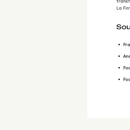
transf
La Fin
Sou
Fr
An
Foc
Fo