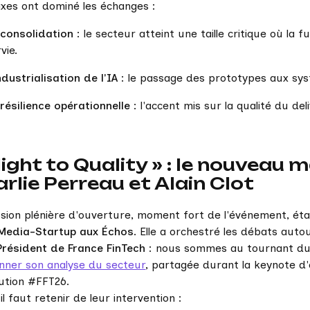
axes ont dominé les échanges :
 consolidation
: le secteur atteint une taille critique où la
vie.
ndustrialisation de l'IA
: le passage des prototypes aux sy
 résilience opérationnelle
: l'accent mis sur la qualité du del
light to Quality » : le nouveau
rlie Perreau et Alain Clot
ssion plénière d'ouverture, moment fort de l'événement, ét
Media-Startup aux Échos
. Elle a orchestré les débats auto
 Président de France FinTech
: nous sommes au tournant d
onner son analyse du secteur
, partagée durant la keynote d'
ution #FFT26.
il faut retenir de leur intervention :