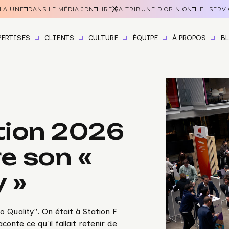
X
 LA UNE
DANS LE MÉDIA JDN
LIRE SA TRIBUNE D'OPINION
LE "SERV
PERTISES
CLIENTS
CULTURE
ÉQUIPE
À PROPOS
B
tion 2026
re son «
y »
 Quality". On était à Station F
onte ce qu'il fallait retenir de