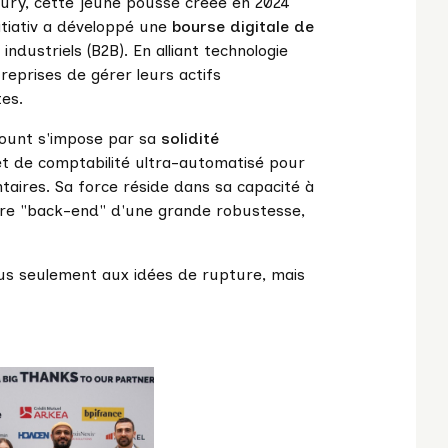
ury, cette jeune pousse créée en 2024
nitiativ a développé une
bourse digitale de
dustriels (B2B). En alliant technologie
reprises de gérer leurs actifs
tes.
lcount s'impose par sa
solidité
 et de comptabilité ultra-automatisé pour
taires. Sa force réside dans sa capacité à
ture "back-end" d'une grande robustesse,
lus seulement aux idées de rupture, mais