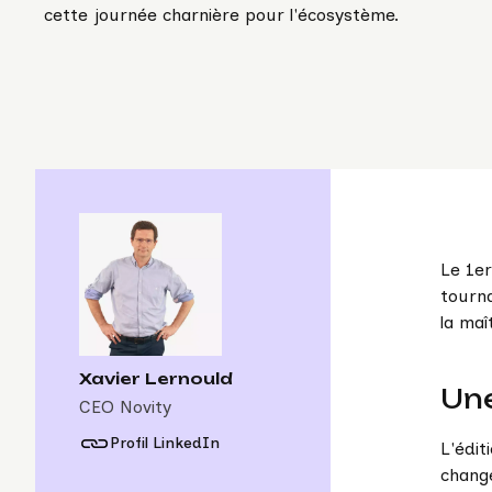
cette journée charnière pour l'écosystème.
Le 1er
tourna
la maî
Xavier Lernould
Une
CEO Novity
Profil LinkedIn
L'édit
change