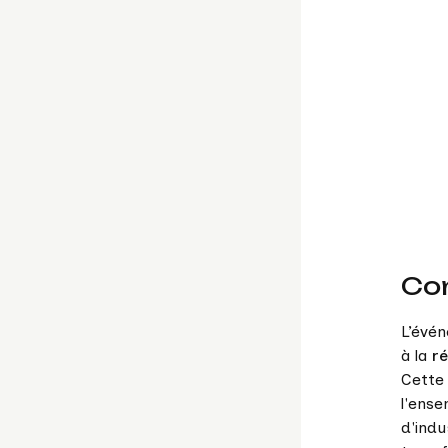
Con
L’évén
à la
r
Cette 
l'ense
d'indu