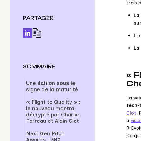
trois 
La
PARTAGER
sur
L'i
La
SOMMAIRE
« F
Cha
Une édition sous le
signe de la maturité
La se
« Flight to Quality » :
Tech-
le nouveau mantra
Clot
,
décrypté par Charlie
à
visi
Perreau et Alain Clot
R:Evol
Next Gen Pitch
Ce qu'
Awards : 300