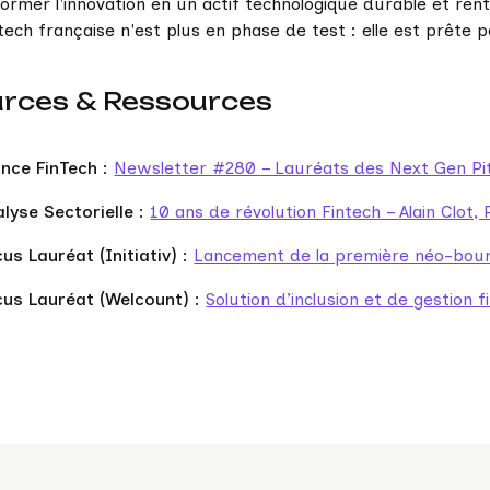
ormer l'innovation en un actif technologique durable et rent
tech française n'est plus en phase de test : elle est prête 
rces & Ressources
ance FinTech
:
Newsletter #280 – Lauréats des Next Gen P
alyse Sectorielle
:
10 ans de révolution Fintech – Alain Clot,
us Lauréat (Initiativ)
:
Lancement de la première néo-bour
cus Lauréat (Welcount)
:
Solution d’inclusion et de gestion 