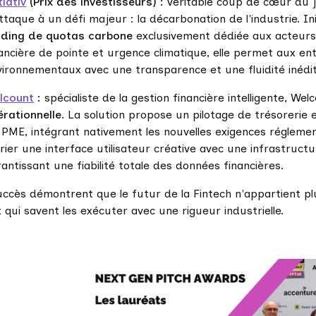
tiativ
(Prix des investisseurs) :
véritable coup de cœur du j
ttaque à un défi majeur : la décarbonation de l'industrie. I
ading de quotas carbone
exclusivement dédiée aux acteurs in
ancière de pointe et urgence climatique, elle permet aux ent
vironnementaux avec une transparence et une fluidité inédi
lcount
:
spécialiste de la gestion financière intelligente, We
érationnelle
. La solution propose un pilotage de trésorerie
s PME, intégrant nativement les nouvelles exigences réglemen
rier une interface utilisateur créative avec une infrastruc
antissant une fiabilité totale des données financières.
uccès démontrent que le futur de la Fintech n'appartient p
 qui savent les exécuter avec une rigueur industrielle.