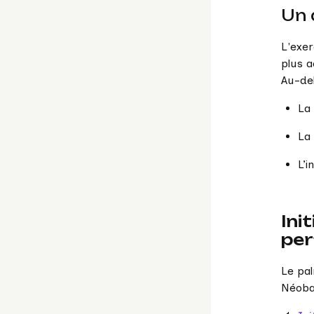
Un 
L'exer
plus a
Au-del
La 
La 
L’i
Ini
pe
Le pal
Néoban