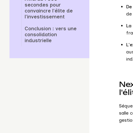
secondes pour
De 
convaincre l'élite de
de 
l'investissement
La 
Conclusion : vers une
fr
consolidation
industrielle
L'
aus
ind
Nex
l'é
Séque
salle 
gestio