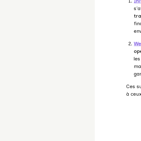
Ini
s'a
tr
fin
en
We
op
le
ma
gar
Ces s
à ceux